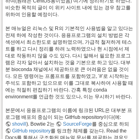
하여(원래는 CentOS용이었음) 여기에 정리하기로 하였다.
비슷한 목적의 글이 이 위키 사이트 내에 있는 경우 참고를
위하여 인용할 예정이다.
본 매뉴얼은 리눅스 및 R의 기본적인 사용법을 알고 있다는
전제 하에 작성한 것이다. 응용프로그램의 설치 방법은 각
섹션에서 최소한도로 설명하였으며, 가급적 철저하게 테스
트를 하고 다시 정리를 하려 노력하였으나 현 시점에서 제
대로 작동하지 않을 수도 있다. 다시 말해서 필요한 프로그
램은 각자 알아서 설치하는 것을 기본으로 하고 있다. 대부
분 bioconda 채널에서 제공하므로 큰 어려움은 없을 것이
다. 모든 명령어는 프롬프트를 포함하였고, '#'로 시작하는
주석도 포함하고 있으므로 이를 그대로 복사하여 사용할 때
에는 적절히 편집하기 바란다. 간혹 특정 conda
environment를 언급한 것도 있으나, 이는 무시하기 바란다.
본문에서 응용프로그램의 이름에 링크된 URL은 대부분 프
로그램 배포의 중심이 되는 GitHub repository이다(예:
shovill
). Bowtie 2는
SourceForge
를 중심으로 하되
GitHub repository
를 링크한 체제를 갖는다. Read the
Docs를 통해서 구조화된 매뉴얼 문서를 제공하는 경우도