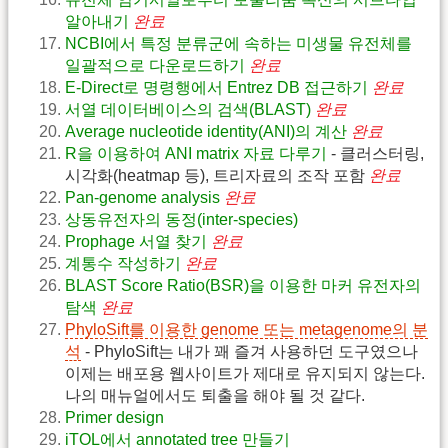
알아내기
완료
NCBI에서 특정 분류군에 속하는 미생물 유전체를
일괄적으로 다운로드하기
완료
E-Direct로 명령행에서 Entrez DB 접근하기
완료
서열 데이터베이스의 검색(BLAST)
완료
Average nucleotide identity(ANI)의 계산
완료
R을 이용하여 ANI matrix 자료 다루기
- 클러스터링,
시각화(heatmap 등), 트리자료의 조작 포함
완료
Pan-genome analysis
완료
상동유전자의 동정(inter-species)
Prophage 서열 찾기
완료
계통수 작성하기
완료
BLAST Score Ratio(BSR)을 이용한 마커 유전자의
탐색
완료
PhyloSift를 이용한 genome 또는 metagenome의 분
석
- PhyloSift는 내가 꽤 즐겨 사용하던 도구였으나
이제는 배포용 웹사이트가 제대로 유지되지 않는다.
나의 매뉴얼에서도 퇴출을 해야 될 것 같다.
Primer design
iTOL에서 annotated tree 만들기