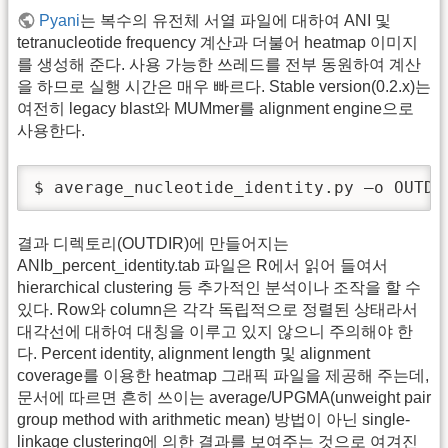
Pyani
는 복수의 유전체 서열 파일에 대하여 ANI 및
tetranucleotide frequency 계산과 더불어 heatmap 이미지
를 생성해 준다. 사용 가능한 쓰레드를 전부 동원하여 계산
을 하므로 실행 시간은 매우 빠르다. Stable version(0.2.x)는
여전히 legacy blast와 MUMmer를 alignment engine으로
사용한다.
$ average_nucleotide_identity.py –o OUTDI
결과 디렉토리(OUTDIR)에 만들어지는
ANIb_percent_identity.tab 파일은 R에서 읽어 들여서
hierarchical clustering 등 추가적인 분석이나 조작을 할 수
있다. Row와 column은 각각 독립적으로 정렬된 상태라서
대각선에 대하여 대칭을 이루고 있지 않으니 주의해야 한
다. Percent identity, alignment length 및 alignment
coverage를 이용한 heatmap 그래픽 파일을 제공해 주는데,
문서에 따르면 흔히 쓰이는 average/UPGMA(unweight pair
group method with arithmetic mean) 방법이 아닌 single-
linkage clustering에 의한 결과를 보여주는 것으로 여겨진