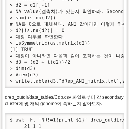
> d2 = d2[,-1]

# NA value(결측치)가 있는지 확인하라. Second
> sum(is.na(d2))

# NA를 0으로 대체한다. ANI 값이라면 이렇게 하는
> d2[is.na(d2)] = 0

# 대칭 여부를 확인한다.

> isSymmetric(as.matrix(d2))

[1] TRUE

# 대칭이 아니라면 다음과 같이 조작하는 것이 나중의
> d3 = (d2 + t(d2))/2

> dim(d3)

> View(d3)

> write.table(d3,"dRep_ANI_matrix.txt",se
drep_outdir/data_tables/Cdb.csv 파일로부터 각 secondary
cluster에 몇 개의 genome이 속하는지 알아보자.
$ awk -F, 'NR!=1{print $2}' drep_outdir/d
     21 1_1
