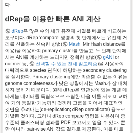
다.
dRep을 이용한 빠른 ANI 계산
dRep
은 많은 수의 세균 유전체 서열을 빠르게 비교하는
도구이다. dRep 'compare' 명령의 첫 단계에서는 유전체 거
리를 산출하는 신속한 방법(
Mash
: MinHash distance를
이용)을 이용하여 primary cluster를 만들고, 두 번째 단계에
서는 ANI를 계산하는 느리지만 정확한 방법(
gANI
or
nucmer 등,
선택할 수 있는 전체 알고리즘
)을 사용하여
대략적으로 species 단위에 해당하는 secondary clustering
을 실시한다. Primary clustering에만 의존할 수 없는 이유는
genome completeness가 낮은 상황에서는 Mash가 잘 대처
하지 못하기 때문이다. 원래 dRep은 연관성이 있는 개별 메
타게놈 데이터를 독립적으로 조립한 다음 이를 서로 비교하
여 거의 동일한 게놈끼리 것끼리 그룹을 지어서 대표적인
것만을 추려내는(de-replication; dRep dereplicate) 용도로
개발된 것이다. 그러나 dRep compare 명령을 사용하여 종
수준의 클러스터링 결과를 PDF 보고서로 얻을 수 있다. 뿐
만 아니라 pair-wise ANI 값도 결과로 제공된다. 이를 매트