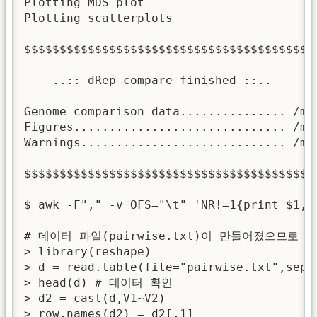
Plotting MDS plot

Plotting scatterplots

$$$$$$$$$$$$$$$$$$$$$$$$$$$$$$$$$$$$$$$$$
    ..:: dRep compare finished ::..

Genome comparison data............... /me
Figures.............................. /me
Warnings............................. /me
$$$$$$$$$$$$$$$$$$$$$$$$$$$$$$$$$$$$$$$$$
$ awk -F"," -v OFS="\t" 'NR!=1{print $1, 
# 데이터 파일(pairwise.txt)이 만들어졌으므로 R
> library(reshape)

> d = read.table(file="pairwise.txt",sep="
> head(d) # 데이터 확인

> d2 = cast(d,V1~V2)

> row.names(d2) = d2[,1]
