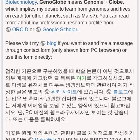
Biotechnology
.
GenoGlobe
means
Geno
me +
Globe
,
which implies my desire to learn from genomes and lives
on earth (or other planets, such as Mars?). You can read
more about my professional research profile from
ORCiD
or
Google Scholar
.
Please visit my
blog
if you want to send me a message
through contact form (only shown from PC browsers) or
use this form directly:
엄격한 기준으로 구분하였을 때 학술 논문이 아닌 것으로서
외부 매체에 기고했던 글 목록은
여기
를 참고하십시오. 주
로 미생물 유전체를 다루는 생명정보학과 관련하여 제가 작
성한 글은 별도의
위키 사이트
에 있습니다.
블로그
에
는 업무 및 취미와 관련한 잡다한 글이 있습니다. 블로그에
는 저에게 이메일을 보낼 수 있는 양식이 있으니 참고하십
시오. 단, PC 버전의 웹브라우저에서만 보이는 것 같습니
다. 또는 다음을 클릭하세요:
이곳은 원래 저의 취미와 관련한 글을 체계적으로 작성하기
위해 만든
DokuWiki
기반의 웹사이트였다가 2023년 9