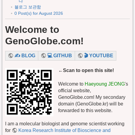
다
블로그 보관함
0 Post(s) for August 2026
Welcome to
GenoGlobe.com!
✍️ BLOG
💻 GITHUB
🎬 YOUTUBE
←Scan to open this site!
Welcome to
Haeyoung JEONG
's
official website,
GenoGlobe.com! My secondary
domain (GenoGlobe.kr) will be
forwarded to this website.
I am a molecular biologist and genome scientist working
for
Korea Research Institute of Bioscience and