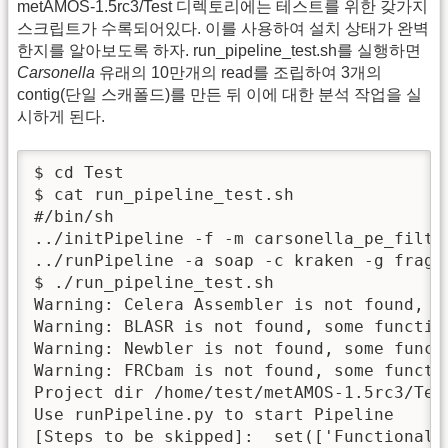
metAMOS-1.5rc3/Test 디렉토리에는 테스트를 위한 갖가지
스크립트가 수록되어있다. 이를 사용하여 설치 상태가 완벽
한지를 알아보도록 하자. run_pipeline_test.sh를 실행하면
Carsonella
유래의 10만개의 read를 조립하여 3개의
contig(단일 스캐폴드)를 만든 뒤 이에 대한 분석 작업을 실
시하게 된다.
$ cd Test

$ cat run_pipeline_test.sh 

#/bin/sh

../initPipeline -f -m carsonella_pe_filt.f
../runPipeline -a soap -c kraken -g fragg
$ ./run_pipeline_test.sh 

Warning: Celera Assembler is not found, s
Warning: BLASR is not found, some function
Warning: Newbler is not found, some funct
Warning: FRCbam is not found, some functi
Project dir /home/test/metAMOS-1.5rc3/Tes
Use runPipeline.py to start Pipeline

[Steps to be skipped]:  set(['FunctionalAn