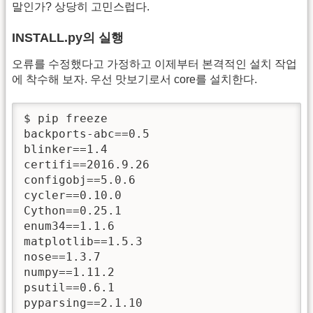
말인가? 상당히 고민스럽다.
INSTALL.py의 실행
오류를 수정했다고 가정하고 이제부터 본격적인 설치 작업
에 착수해 보자. 우선 맛보기로서 core를 설치한다.
$ pip freeze

backports-abc==0.5

blinker==1.4

certifi==2016.9.26

configobj==5.0.6

cycler==0.10.0

Cython==0.25.1

enum34==1.1.6

matplotlib==1.5.3

nose==1.3.7

numpy==1.11.2

psutil==0.6.1

pyparsing==2.1.10
