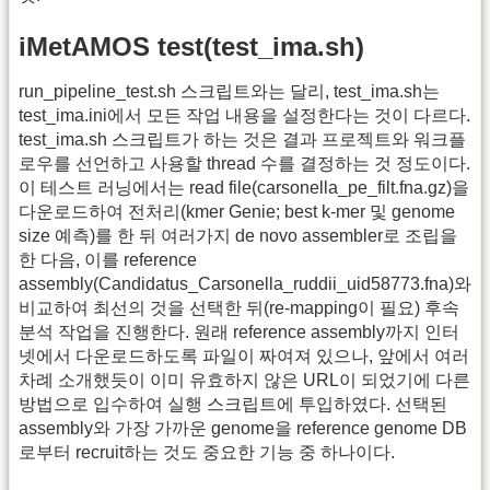
iMetAMOS test(test_ima.sh)
run_pipeline_test.sh 스크립트와는 달리, test_ima.sh는
test_ima.ini에서 모든 작업 내용을 설정한다는 것이 다르다.
test_ima.sh 스크립트가 하는 것은 결과 프로젝트와 워크플
로우를 선언하고 사용할 thread 수를 결정하는 것 정도이다.
이 테스트 러닝에서는 read file(carsonella_pe_filt.fna.gz)을
다운로드하여 전처리(kmer Genie; best k-mer 및 genome
size 예측)를 한 뒤 여러가지 de novo assembler로 조립을
한 다음, 이를 reference
assembly(Candidatus_Carsonella_ruddii_uid58773.fna)와
비교하여 최선의 것을 선택한 뒤(re-mapping이 필요) 후속
분석 작업을 진행한다. 원래 reference assembly까지 인터
넷에서 다운로드하도록 파일이 짜여져 있으나, 앞에서 여러
차례 소개했듯이 이미 유효하지 않은 URL이 되었기에 다른
방법으로 입수하여 실행 스크립트에 투입하였다. 선택된
assembly와 가장 가까운 genome을 reference genome DB
로부터 recruit하는 것도 중요한 기능 중 하나이다.