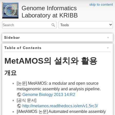
skip to content
Genome Informatics
Laboratory at KRIBB
Sidebar
Table of Contents
MetAMOS의 설치와 활용
개요
[논문] MetAMOS: a modular and open source
metagenomic assembly and analysis pipeline.
Genome Biology 2013 14:R2
[공식 문서]
http://metamos.readthedocs.io/en/v1.5rc3/
[iMetAMOS 논문] Automated ensemble assembly