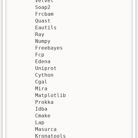
	Velvet

	Soap2

	Frcbam

	Quast

	Eautils

	Ray

	Numpy

	Freebayes

	Fcp

	Edena

	Uniprot

	Cython

	Cgal

	Mira

	Matplotlib

	Prokka

	Idba

	Cmake

	Lap

	Masurca

	Kronatools
