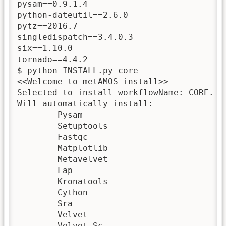
pysam==0.9.1.4

python-dateutil==2.6.0

pytz==2016.7

singledispatch==3.4.0.3

six==1.10.0

tornado==4.4.2

$ python INSTALL.py core

<<Welcome to metAMOS install>>

Selected to install workflowName: CORE.

Will automatically install:

	Pysam

	Setuptools

	Fastqc

	Matplotlib

	Metavelvet

	Lap

	Kronatools

	Cython

	Sra

	Velvet

	Velvet-Sc
