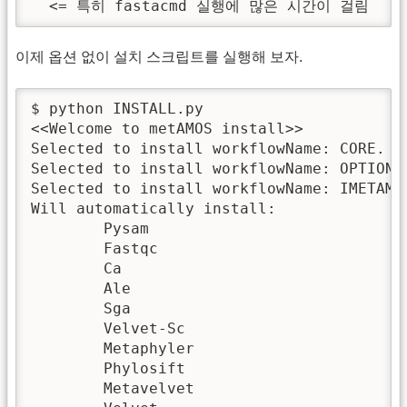
  <= 특히 fastacmd 실행에 많은 시간이 걸림
이제 옵션 없이 설치 스크립트를 실행해 보자.
$ python INSTALL.py

<<Welcome to metAMOS install>>

Selected to install workflowName: CORE.

Selected to install workflowName: OPTIONAL
Selected to install workflowName: IMETAMOS
Will automatically install:

	Pysam

	Fastqc

	Ca

	Ale

	Sga

	Velvet-Sc

	Metaphyler

	Phylosift

	Metavelvet
