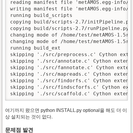
reading manifest file 'metAMOS.egg-info/SO
writing manifest file 'metAMOS.egg-info/SO
running build_scripts

copying build/scripts-2.7/initPipeline.py
copying build/scripts-2.7/runPipeline.py -
changing mode of /home/test/metAMOS-1.5rc3
changing mode of /home/test/metAMOS-1.5rc3
running build_ext

skipping './src/preprocess.c' Cython exten
skipping './src/annotate.c' Cython extensi
skipping './src/fannotate.c' Cython extens
skipping './src/mapreads.c' Cython extensi
skipping './src/findorfs.c' Cython extensi
skipping './src/findscforfs.c' Cython exte
skipping './src/scaffold.c' Cython extens
여기까지 왔으면 python INSTALL.py optional을 해도 더 이
상 설치되는 것이 없다.
문제점 발견