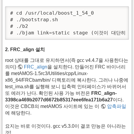
# cd /usr/local/boost_1_54_0

# ./bootstrap.sh

# ./b2

# ./bjam link=static stage (이것이 대단히 
2. FRC_align 설치
root 상태를 그대로 유지하면서(즉 gcc v4.4.7을 사용한다는
의미)
FRC_align
을 설치한다. 만들어진 FRC 바이너리
를 metAMOS-1.5rc3/Utilities/cpp/Linux-
x86_64/FRCbam/bin/ 디렉토리에 복사한다. 그러나 나중에
test_ima.sh를 실행해 보니 입축력 인터페이스가 바뀌어서
또 에러가 난다. 확인된 사용 가능 버전은
FRC_align-
3398ca469b2077d6672b85317eee6fea171b6a27
이다.
이것은 CBCB의 metAMOS 사이트에 있는 이
압축파일
에 해당한다.
요지는 바로 이것이다. gcc v5.3.0이 결코 만능은 아니라는
것!