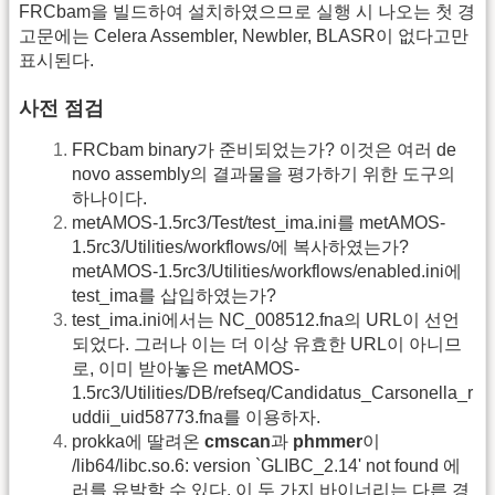
FRCbam을 빌드하여 설치하였으므로 실행 시 나오는 첫 경
고문에는 Celera Assembler, Newbler, BLASR이 없다고만
표시된다.
사전 점검
FRCbam binary가 준비되었는가? 이것은 여러 de
novo assembly의 결과물을 평가하기 위한 도구의
하나이다.
metAMOS-1.5rc3/Test/test_ima.ini를 metAMOS-
1.5rc3/Utilities/workflows/에 복사하였는가?
metAMOS-1.5rc3/Utilities/workflows/enabled.ini에
test_ima를 삽입하였는가?
test_ima.ini에서는 NC_008512.fna의 URL이 선언
되었다. 그러나 이는 더 이상 유효한 URL이 아니므
로, 이미 받아놓은 metAMOS-
1.5rc3/Utilities/DB/refseq/Candidatus_Carsonella_r
uddii_uid58773.fna를 이용하자.
prokka에 딸려온
cmscan
과
phmmer
이
/lib64/libc.so.6: version `GLIBC_2.14' not found 에
러를 유발할 수 있다. 이 두 가지 바이너리는 다른 경