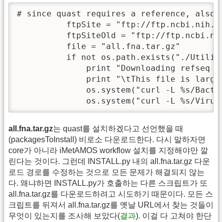
# since quast requires a reference, also d
          ftpSite = "ftp://ftp.ncbi.nih.go
          ftpSiteOld = "ftp://ftp.ncbi.ni
          file = "all.fna.tar.gz"

          if not os.path.exists("./Utilit
              print "Downloading refseq g
              print "\tThis file is large
              os.system("curl -L %s/Bacte
              os.system("curl -L %s/Virus
all.fna.tar.gz
는 quast를 설치하겠다고 선언했을 때
(packagesToInstall) 비로소 다운로드한다. 다시 말하자면
core가 아니라 iMetAMOS workflow 설치를 지정해야만 깔
린다는 것이다. 그런데 INSTALL.py 내의 all.fna.tar.gz 다운
로드 경로를 수정하는 것으로 모든 문제가 해결되지 않는
다. 왜냐하면 INSTALL.py가 호출하는 다른 스크립트가 또
all.fna.tar.gz를 다운로드하려고 시도하기 때문이다. 모든 스
크립트를 뒤져서 all.fna.tar.gz를 옛날 URL에서 찾는 것들이
무엇이 있는지를 조사해 보았다(
결과
). 이걸 다 고쳐야 한단