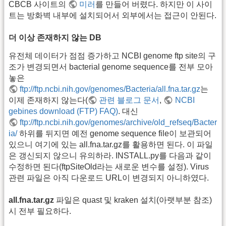
CBCB 사이트의
미러
를 만들어 버렸다. 하지만 이 사이
트는 방화벽 내부에 설치되어서 외부에서는 접근이 안된다.
더 이상 존재하지 않는 DB
유전체 데이터가 점점 증가하고 NCBI genome ftp site의 구
조가 변경되면서 bacterial genome sequence를 전부 모아
놓은
ftp://ftp.ncbi.nih.gov/genomes/Bacteria/all.fna.tar.gz
는
이제 존재하지 않는다(
관련 블로그 문서
,
NCBI
gebines download (FTP) FAQ)
. 대신
ftp://ftp.ncbi.nih.gov/genomes/archive/old_refseq/Bacter
ia/
하위를 뒤지면 예전 genome sequence file이 보관되어
있으니 여기에 있는 all.fna.tar.gz를 활용하면 된다. 이 파일
은 갱신되지 않으니 유의하라. INSTALL.py를 다음과 같이
수정하면 된다(ftpSiteOld라는 새로운 변수를 설정). Virus
관련 파일은 아직 다운로드 URL이 변경되지 아니하였다.
all.fna.tar.gz
파일은 quast 및 kraken 설치(아랫부분 참조)
시 전부 필요하다.