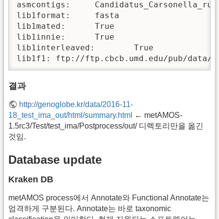
asmcontigs:     Candidatus_Carsonella_rudd
lib1format:     fasta

lib1mated:      True

lib1innie:      True

lib1interleaved:        True

lib1f1: ftp://ftp.cbcb.umd.edu/pub/data/m
결과
http://genoglobe.kr/data/2016-11-
18_test_ima_out/html/summary.html
← metAMOS-
1.5rc3/Test/test_ima/Postprocess/out/ 디렉토리만을 옮긴
것임.
Database update
Kraken DB
metAMOS process에서 Annotate와 Functional Annotate는
엄격하게 구분된다. Annotate는 바로 taxonomic