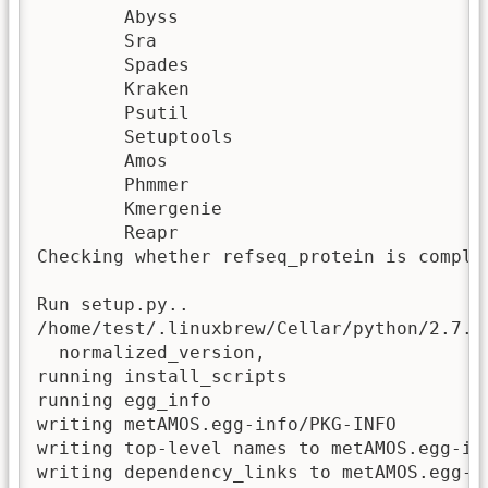
	Abyss

	Sra

	Spades

	Kraken

	Psutil

	Setuptools

	Amos

	Phmmer

	Kmergenie

	Reapr

Checking whether refseq_protein is complet
Run setup.py..

/home/test/.linuxbrew/Cellar/python/2.7.1
  normalized_version,

running install_scripts

running egg_info

writing metAMOS.egg-info/PKG-INFO

writing top-level names to metAMOS.egg-inf
writing dependency_links to metAMOS.egg-in