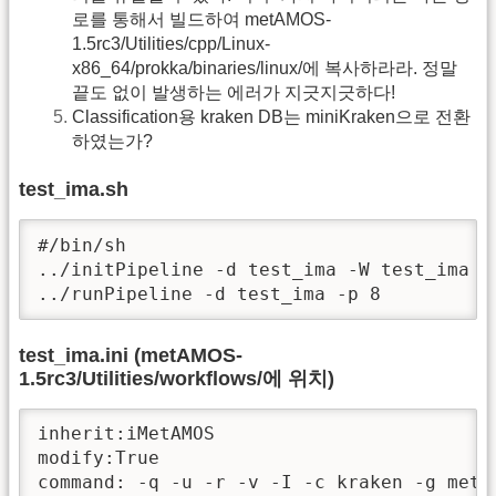
로를 통해서 빌드하여 metAMOS-
1.5rc3/Utilities/cpp/Linux-
x86_64/prokka/binaries/linux/에 복사하라라. 정말
끝도 없이 발생하는 에러가 지긋지긋하다!
Classification용 kraken DB는 miniKraken으로 전환
하였는가?
test_ima.sh
#/bin/sh

../initPipeline -d test_ima -W test_ima

../runPipeline -d test_ima -p 8 
test_ima.ini (metAMOS-
1.5rc3/Utilities/workflows/에 위치)
inherit:iMetAMOS

modify:True

command: -q -u -r -v -I -c kraken -g meta