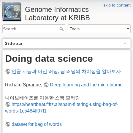
skip to content
Genome Informatics
Laboratory at KRIBB
Sidebar
Doing data science
인공 지능과 머신 러닝, 딥 러닝의 차이점을 알아보자
Richard Sprague,
Deep learning and the microbiome
나이브베이즈를 이용한 스팸 필터링
https://heartbeat.fritz.ai/spam-filtering-using-bag-of-
words-1c5484ff07f1
dataset for bag of words