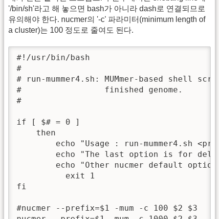
'/bin/sh'라고 해 놓으면 bash가 아니라 dash로 연결되므로
유의해야 한다. nucmer의 '-c' 파라미터(minimum length of
a cluster)는 100 정도로 줄여도 된다.
#!/usr/bin/bash

#

# run-mummer4.sh: MUMmer-based shell scri
#                 finished genome.

#

if [ $# = 0 ]

    then

        echo "Usage : run-mummer4.sh <pre
        echo "The last option is for delta
        echo "Other nucmer default options
          exit 1

fi

#nucmer --prefix=$1 -mum -c 100 $2 $3

nucmer --prefix=$1 -mum -c 1000 $2 $3
