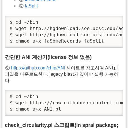
faSplit
$ cd ~/bin

$ wget http://hgdownload.soe.ucsc.edu/adm
$ wget http://hgdownload.soe.ucsc.edu/admi
$ chmod a+x faSomeRecords faSplit
간단한 ANI 계산기(license 정보 없음)
https://github.com/chjp/ANI
사이트를 참조하여 ANI.pl
파일을 다운로드한다. legacy blast가 있어야 실행 가능하
다.
$ cd ~/bin

$ wget https://raw.githubusercontent.com/c
$ chmod a+x ANI.pl
check_circularity.pl 스크립트(in sprai package;