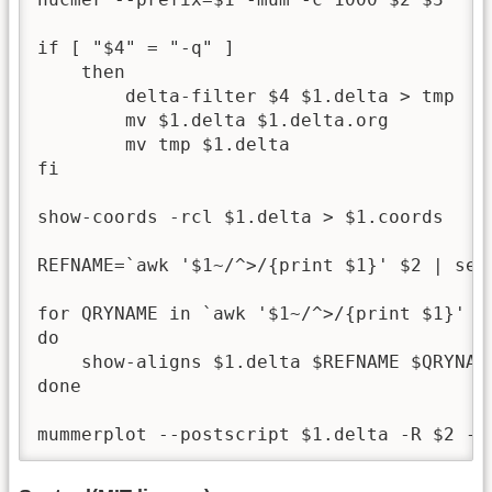
if [ "$4" = "-q" ]

    then

        delta-filter $4 $1.delta > tmp

        mv $1.delta $1.delta.org

        mv tmp $1.delta

fi

show-coords -rcl $1.delta > $1.coords

REFNAME=`awk '$1~/^>/{print $1}' $2 | sed 
for QRYNAME in `awk '$1~/^>/{print $1}' $3
do

    show-aligns $1.delta $REFNAME $QRYNAME
done

mummerplot --postscript $1.delta -R $2 -Q