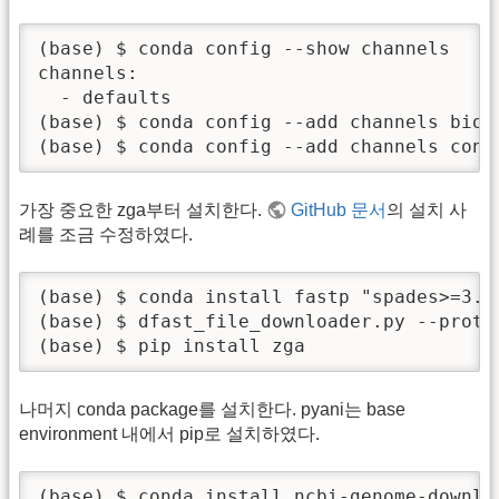
(base) $ conda config --show channels

channels:

  - defaults

(base) $ conda config --add channels bioco
(base) $ conda config --add channels cond
가장 중요한 zga부터 설치한다.
GitHub 문서
의 설치 사
례를 조금 수정하였다.
(base) $ conda install fastp "spades>=3.1
(base) $ dfast_file_downloader.py --prote
(base) $ pip install zga
나머지 conda package를 설치한다. pyani는 base
environment 내에서 pip로 설치하였다.
(base) $ conda install ncbi-genome-downlo