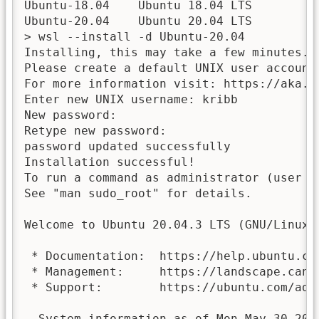
Ubuntu-18.04    Ubuntu 18.04 LTS

Ubuntu-20.04    Ubuntu 20.04 LTS

> wsl --install -d Ubuntu-20.04

Installing, this may take a few minutes...
Please create a default UNIX user account
For more information visit: https://aka.ms
Enter new UNIX username: kribb

New password:

Retype new password:

password updated successfully

Installation successful!

To run a command as administrator (user "
See "man sudo_root" for details.

Welcome to Ubuntu 20.04.3 LTS (GNU/Linux 
 * Documentation:  https://help.ubuntu.com
 * Management:     https://landscape.canon
 * Support:        https://ubuntu.com/adva
  System information as of Mon May 30 20:3