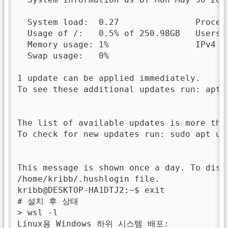
  System load:  0.27               Process
  Usage of /:   0.5% of 250.98GB   Users l
  Memory usage: 1%                 IPv4 ad
  Swap usage:   0%

1 update can be applied immediately.

To see these additional updates run: apt l
The list of available updates is more than
To check for new updates run: sudo apt upd
This message is shown once a day. To disab
/home/kribb/.hushlogin file.

kribb@DESKTOP-HA1DTJ2:~$ exit

# 설치 후 상태

> wsl -l

Linux용 Windows 하위 시스템 배포:
