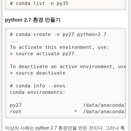
# conda list -n py35
python 2.7 환경 만들기
# conda create -n py27 python=2.7

...

To activate this environment, use:

> source activate py27

To deactivate an active environment, use:

> source deactivate

# conda info --envs

conda environments:

py27                     /data/anaconda3/e
root                  *  /data/anaconda3
이상의 사례는 python 2.7 환경만을 만든 것이다. 그러나 특