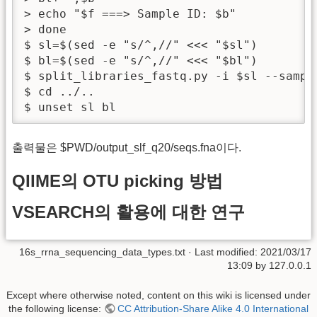
> echo "$f ===> Sample ID: $b"

> done

$ sl=$(sed -e "s/^,//" <<< "$sl")

$ bl=$(sed -e "s/^,//" <<< "$bl")

$ split_libraries_fastq.py -i $sl --sampl
$ cd ../..

$ unset sl bl
출력물은 $PWD/output_slf_q20/seqs.fna이다.
QIIME의 OTU picking 방법
VSEARCH의 활용에 대한 연구
16s_rrna_sequencing_data_types.txt
· Last modified:
2021/03/17
13:09
by
127.0.0.1
Except where otherwise noted, content on this wiki is licensed under
the following license:
CC Attribution-Share Alike 4.0 International