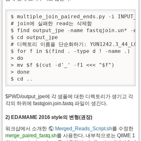
$ multiple_join_paired_ends.py -i INPUT_D
# join에 실패한 read는 삭제함

$ find output_jpe -name fastqjoin.un* -exe
$ cd output_jpe

# 디렉토리 이름을 단순화하기: YUN1242.3_44_L001_R
$ for f in $(find . -type d ! -name .) 

> do

> mv $f $(cut -d'_' -f1 <<< "$f")

> done

$ cd ..
$PWD/output_jpe에 각 샘플에 대한 디렉토리가 생기고 각
각의 하위에 fastqjoin.join.fastq 파일이 생긴다.
2) EDAMAME 2016 style의 변형(권장)
워크샵에서 소개한
Merged_Reads_Script.sh
를 수정한
merge_paired_fastq.sh
를 사용한다. 내부적으로는 QIIME 1