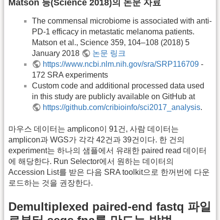
Matson 등(Science 2018)의 논문 자료
The commensal microbiome is associated with anti-
PD-1 efficacy in metastatic melanoma patients.
Matson et al., Science 359, 104–108 (2018) 5
January 2018
논문 링크
https://www.ncbi.nlm.nih.gov/sra/SRP116709
-
172 SRA experiments
Custom code and additional processed data used
in this study are publicly available on GitHub at
https://github.com/cribioinfo/sci2017_analysis
.
마우스 데이터는 amplicon이 91건, 사람 데이터는
amplicon과 WGS가 각각 42건과 39건이다. 한 건의
experiment는 하나의 샘플에서 유래한 paired read 데이터
에 해당한다. Run Selector에서 원하는 데이터의
Accession List를 받은 다음 SRA toolkit으로 한꺼번에 다운
로드하는 것을 권장한다.
Demultiplexed paired-end fastq 파일