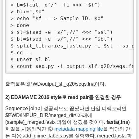
> b=$(cut -d'/' -f1 <<< "$f")

> bl+=",$b"

> echo "$f ===> Sample ID: $b"

> done

$ sl=$(sed -e "s/^,//" <<< "$sl")

$ bl=$(sed -e "s/^,//" <<< "$bl")

$ split_libraries_fastq.py -i $sl --sampl
$ cd ..

$ unset sl bl

$ count_seq.py -i output_slf_q20/seqs.fna
출력물은 $PWD/output_slf_q20/seqs.fna이다.
2) EDAMAME 2016 style로 read pair를 연결한 경우
Sequence join이 성공적으로 끝났다면 단일 디렉토리인
$PWD/INPUR_DIR/merged_dir/ 아래에
(sample)_merged.fastx 파일이 생겼을 것이다.
fasta(.fna)
파일을 사용하려면
metadata mapping file
을 적당히 만
든 다음 add_qiime_labels.py를 실행한다. merged.fasta 파