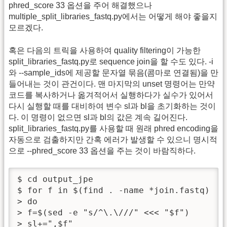
phred_score 33 옵션을 주어 해결했으나
multiple_split_libraries_fastq.py에서는 어떻게 해야 좋을지
모르겠다.
혹은 다음의 트릭을 사용하여 quality filtering이 가능한
split_libraries_fastq.py로 sequence join을 할 수도 있다. -i
와 --sample_ids에 제공할 문자열 묶음(콤마로 연결됨)을 만
들어내는 것이 관건이다. 맨 마지막의 unset 명령어는 만약
코드를 복사하거나 옮겨적어서 실행하다가 실수가 있어서
다시 실행할 때를 대비하여 변수 sl과 bl을 초기화하는 것이
다. 이 명령이 없으면 sl과 bl의 값은 계속 길어진다.
split_libraries_fastq.py를 사용할 때 원래 phred encoding을
자동으로 검출하지만 간혹 에러가 발생할 수 있으니 명시적
으로 --phred_score 33 옵션을 주는 것이 바람직하다.
$ cd output_jpe

$ for f in $(find . -name *join.fastq)

> do

> f=$(sed -e "s/^\.\///" <<< "$f")

> sl+=",$f"
